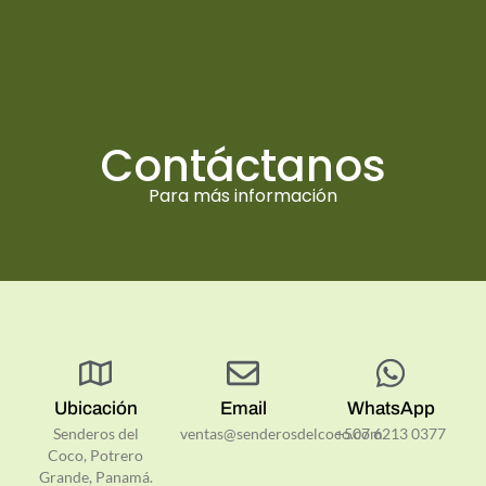
50762130377
Contáctanos
Para más información
Ubicación
Email
WhatsApp
Senderos del
ventas@senderosdelcoco.com
+507 6213 0377
Coco, Potrero
Grande, Panamá.